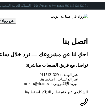
0115121329
market@rh.net.sa
حائل، المملكة العربية السعودية
عن رواد
اتصل بنا
احكِ لنا عن مشروعك — نرد خلال ساع
تواصل مع فريق المبيعات مباشرة:
عبر الهاتف :
0115121329
عبر الواتساب :
اضغط هنا
البريد الإلكتروني :
market@rh.net.sa
للشكاوى عبر فتح نظام التذاكر
اضغط هنا