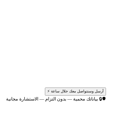
أرسل وسنتواصل معك خلال ساعة ⚡
🔒 بياناتك محمية — بدون التزام — الاستشارة مجانية