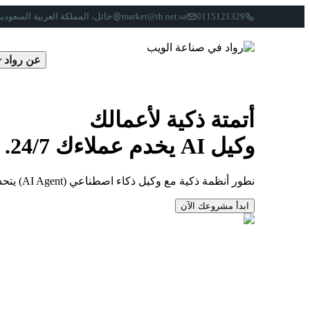
0115121329
market@rh.net.sa
حائل، المملكة العربية السعودية
عن رواد
أتمتة ذكية لأعمالك
وكيل AI يخدم عملاءك 24/7.
نطور أنظمة ذكية مع وكيل ذكاء اصطناعي (AI Agent) يتحدث بلهجتك، يستقبل الاستفسارات، يحجز المواعيد ويدير الطلبات عبر واتساب — على مدار الساعة.
ابدأ مشروعك الآن