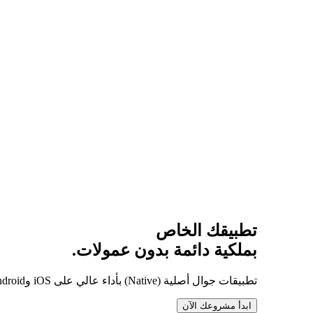
تطبيقك الخاص
بملكية دائمة بدون عمولات.
تطبيقات جوال أصلية (Native) بأداء عالي على iOS وAndroid، تضمن لك استقلالية تامة بدون عمولات شهرية أو رسوم باهظة على كل عملية بيع.
ابدأ مشروعك الآن